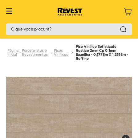
O que você procura?
Piso Vinilico Sofisticato
Porcelanatos e
Pisos
Rustico 2mm Cp 0,1mm
Revestimentos
Vinílicos
Baunilha - 0,1778m X 1,2198m -
Ruffino