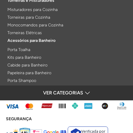
Torneiras e Misturadores
Misturadores para Cozinha
Torneiras para Cozinha
Monocomandos para Cozinha
Torneiras Elétricas
Acessórios para Banheiro
Porta Toalha
Kits para Banheiro
Cabide para Banheiro
Papeleira para Banheiro
Porta Shampoo
Prateleiras
VER CATEGORIAS
FORMAS DE PAGAMENTO
Saboneteiras
Porta Toalha Aquecido
Gabinetes para Banheiro
SEGURANÇA
Lixeiras
Acabamentos e Registros
Verificada por