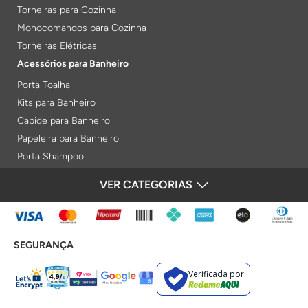
Torneiras para Cozinha
Monocomandos para Cozinha
Torneiras Elétricas
Acessórios para Banheiro
Porta Toalha
Kits para Banheiro
Cabide para Banheiro
Papeleira para Banheiro
Porta Shampoo
Prateleiras
VER CATEGORIAS
FORMAS DE PAGAMENTO
Saboneteiras
Porta Toalha Aquecido
Gabinetes para Banheiro
SEGURANÇA
Lixeiras
Acabamentos e Registros
Verificada por
Bases de Registros
Acabamentos de Registro