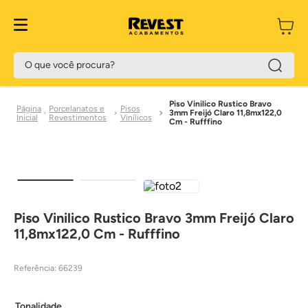
O que você procura?
Piso Vinilico Rustico Bravo
Porcelanatos e
Pisos
3mm Freijó Claro 11,8mx122,0
Revestimentos
Vinílicos
Cm - Rufffino
Piso Vinilico Rustico Bravo 3mm Freijó Claro
11,8mx122,0 Cm - Rufffino
Referência
:
66239
Tonalidade