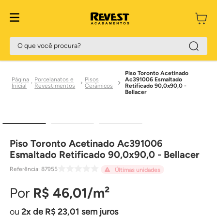
O que você procura?
Piso Toronto Acetinado
Porcelanatos e
Pisos
Ac391006 Esmaltado
Revestimentos
Cerâmicos
Retificado 90,0x90,0 -
Bellacer
Piso Toronto Acetinado Ac391006
Esmaltado Retificado 90,0x90,0 - Bellacer
Referência
:
87955
Últimas unidades
R$
46
,
01
2
de
R$
23
,
01
sem juros