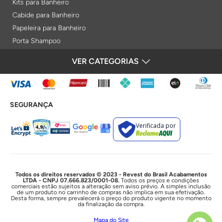
Kits para Banheiro
Cabide para Banheiro
Papeleira para Banheiro
Porta Shampoo
Prateleiras
VER CATEGORIAS
FORMAS DE PAGAMENTO
Saboneteiras
Porta Toalha Aquecido
Gabinetes para Banheiro
SEGURANÇA
Lixeiras
Acabamentos e Registros
Verificada por
Bases de Registros
Acabamentos de Registro
Acionamentos
Duchas e Chuveiros
Todos os direitos reservados © 2023 - Revest do Brasil Acabamentos
LTDA - CNPJ 07.666.823/0001-08.
Todos os preços e condições
comerciais estão sujeitos a alteração sem aviso prévio. A simples inclusão
Chuveiros Elétricos
de um produto no carrinho de compras não implica em sua efetivação.
Desta forma, sempre prevalecerá o preço do produto vigente no momento
Chuveiros
da finalização da compra.
Duchas Higiênicas
Mapa do Site