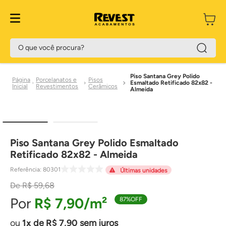
O que você procura?
Piso Santana Grey Polido
Porcelanatos e
Pisos
Esmaltado Retificado 82x82 -
Revestimentos
Cerâmicos
Almeida
Piso Santana Grey Polido Esmaltado
Retificado 82x82 - Almeida
Referência
:
80301
Últimas unidades
R$
59
,
68
R$
7
,
90
87%
OFF
1
de
R$
7
,
90
sem juros