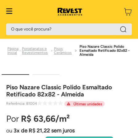
O que você procura?
Piso Nazare Classic Polido
Porcelanatos e
Pisos
Esmaltado Retificado 82x82 -
Revestimentos
Cerâmicos
Almeida
Piso Nazare Classic Polido Esmaltado
Retificado 82x82 - Almeida
Referência
:
81004
Últimas unidades
R$
63
,
66
3
de
R$
21
,
22
sem juros