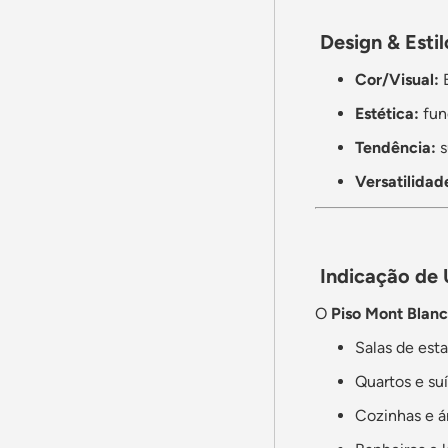
Design & Estil
Cor/Visual:
B
Estética:
fund
Tendência:
s
Versatilidad
Indicação de 
O
Piso Mont Blan
Salas de esta
Quartos e su
Cozinhas e á