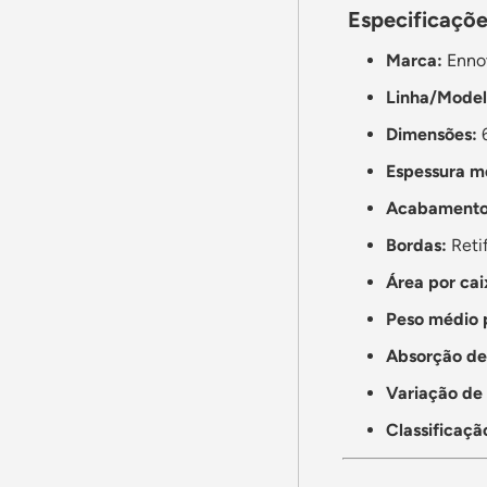
Especificaçõe
Marca:
Enno
Linha/Model
Dimensões:
6
Espessura m
Acabamento
Bordas:
Reti
Área por cai
Peso médio 
Absorção de
Variação de 
Classificaçã