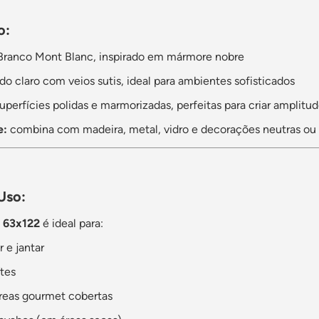
o:
ranco Mont Blanc, inspirado em mármore nobre
o claro com veios sutis, ideal para ambientes sofisticados
uperfícies polidas e marmorizadas, perfeitas para criar amplitud
e:
combina com madeira, metal, vidro e decorações neutras ou
Uso:
c 63x122
é ideal para:
r e jantar
ítes
reas gourmet cobertas