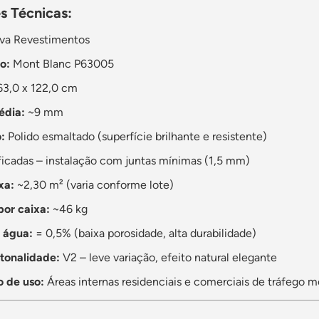
s Técnicas:
va Revestimentos
o:
Mont Blanc P63005
3,0 x 122,0 cm
édia:
~9 mm
:
Polido esmaltado (superfície brilhante e resistente)
ficadas – instalação com juntas mínimas (1,5 mm)
xa:
~2,30 m² (varia conforme lote)
por caixa:
~46 kg
 água:
= 0,5% (baixa porosidade, alta durabilidade)
tonalidade:
V2 – leve variação, efeito natural elegante
o de uso:
Áreas internas residenciais e comerciais de tráfego 