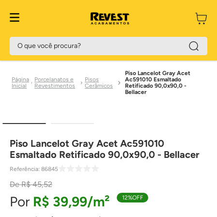
O que você procura?
Piso Lancelot Gray Acet
Porcelanatos e
Pisos
Ac591010 Esmaltado
Revestimentos
Cerâmicos
Retificado 90,0x90,0 -
Bellacer
Piso Lancelot Gray Acet Ac591010
Esmaltado Retificado 90,0x90,0 - Bellacer
Referência
:
86845
R$
45
,
52
R$
39
,
99
12%
OFF