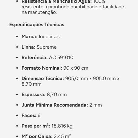
Resistência à Manchas d´Água:
100%
resistente, garantindo durabilidade e facilidade
na manutenção.
Especificações Técnicas
Marca:
Incopisos
Linha:
Supreme
Referência:
AC 591010
Formato Nominal:
90 x 90 cm
Dimensão Técnica:
905,0 mm x 905,0 mm x
8,70 mm
Espessura:
8,70 mm
Junta Mínima Recomendada:
2 mm
Faces:
6
Peso por m²:
18,816 kg
M² por Caixa:
2,45 m²