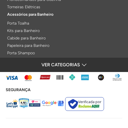
Torneiras Elétricas
Acessórios para Banheiro
Porta Toalha
Kits para Banheiro
Cabide para Banheiro
Papeleira para Banheiro
Porta Shampoo
Prateleiras
VER CATEGORIAS
FORMAS DE PAGAMENTO
Saboneteiras
Porta Toalha Aquecido
Gabinetes para Banheiro
SEGURANÇA
Lixeiras
Acabamentos e Registros
Verificada por
Bases de Registros
Acabamentos de Registro
Acionamentos