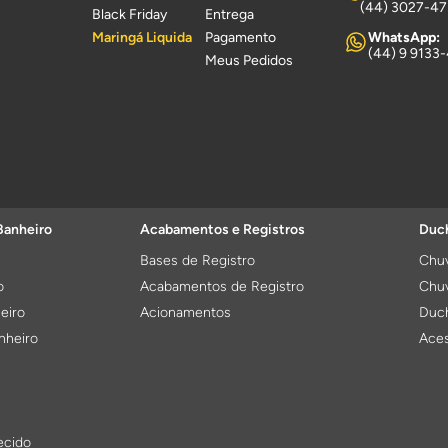
(44) 3027-4
Black Friday
Entrega
Maringá Liquida
Pagamento
WhatsApp:
(44) 9 9133
Meus Pedidos
Banheiro
Acabamentos e Registros
Duch
Bases de Registro
Chuv
o
Acabamentos de Registro
Chuv
eiro
Acionamentos
Duch
nheiro
Aces
ecido