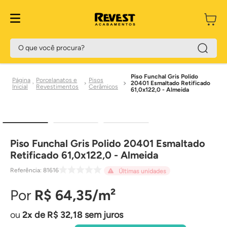
O que você procura?
Piso Funchal Gris Polido
Porcelanatos e
Pisos
20401 Esmaltado Retificado
Revestimentos
Cerâmicos
61,0x122,0 - Almeida
Piso Funchal Gris Polido 20401 Esmaltado
Retificado 61,0x122,0 - Almeida
Referência
:
81616
Últimas unidades
R$
64
,
35
2
de
R$
32
,
18
sem juros