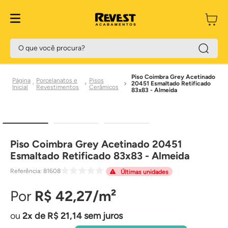
O que você procura?
Piso Coimbra Grey Acetinado
Porcelanatos e
Pisos
20451 Esmaltado Retificado
Revestimentos
Cerâmicos
83x83 - Almeida
Piso Coimbra Grey Acetinado 20451
Esmaltado Retificado 83x83 - Almeida
Referência
:
81608
Últimas unidades
R$
42
,
27
2
de
R$
21
,
14
sem juros