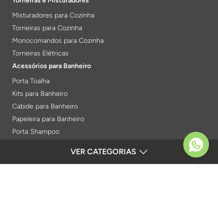
Torneiras e Misturadores
Misturadores para Cozinha
Torneiras para Cozinha
Monocomandos para Cozinha
Torneiras Elétricas
Acessórios para Banheiro
Porta Toalha
Kits para Banheiro
Cabide para Banheiro
Papeleira para Banheiro
Porta Shampoo
Prateleiras
VER CATEGORIAS
FORMAS DE PAGAMENTO
Saboneteiras
Porta Toalha Aquecido
Gabinetes para Banheiro
SEGURANÇA
Lixeiras
Acabamentos e Registros
Verificada por