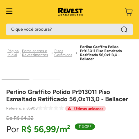
O que você procura?
Perlino Graffito Polido
Porcelanatos e
Pisos
Pr913011 Piso Esmaltado
Revestimentos
Cerâmicos
Retificado 56,0x113,0 -
Bellacer
Perlino Graffito Polido Pr913011 Piso
Esmaltado Retificado 56,0x113,0 - Bellacer
Referência
:
86908
Últimas unidades
R$
64
,
32
R$
56
,
99
11%
OFF