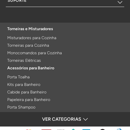
SUPORTE
Torneiras e Misturadores
Misturadores para Cozinha
Torneiras para Cozinha
Monocomandos para Cozinha
Torneiras Elétricas
Acessórios para Banheiro
Porta Toalha
Kits para Banheiro
Cabide para Banheiro
Papeleira para Banheiro
Porta Shampoo
Prateleiras
VER CATEGORIAS
FORMAS DE PAGAMENTO
Saboneteiras
Porta Toalha Aquecido