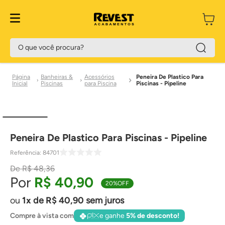
O que você procura?
Banheiras &
Acessórios
Peneira De Plastico Para
Piscinas
para Piscina
Piscinas - Pipeline
Peneira De Plastico Para Piscinas - Pipeline
Referência
:
84701
R$
48
,
36
R$
40
,
90
20%
OFF
1
de
R$
40
,
90
sem juros
Compre à vista com
e ganhe
5% de desconto!