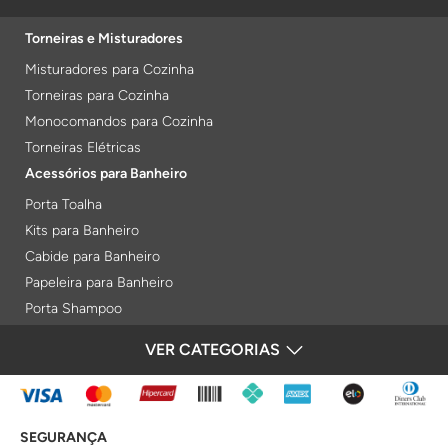
Torneiras e Misturadores
Misturadores para Cozinha
Torneiras para Cozinha
Monocomandos para Cozinha
Torneiras Elétricas
Acessórios para Banheiro
Porta Toalha
Kits para Banheiro
Cabide para Banheiro
Papeleira para Banheiro
Porta Shampoo
Prateleiras
VER CATEGORIAS
FORMAS DE PAGAMENTO
Saboneteiras
Porta Toalha Aquecido
Gabinetes para Banheiro
SEGURANÇA
Lixeiras