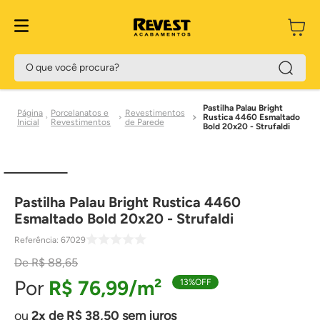
O que você procura?
Pastilha Palau Bright
Porcelanatos e
Revestimentos
Rustica 4460 Esmaltado
Revestimentos
de Parede
Bold 20x20 - Strufaldi
Pastilha Palau Bright Rustica 4460
Esmaltado Bold 20x20 - Strufaldi
Referência
:
67029
R$
88
,
65
R$
76
,
99
13%
OFF
2
de
R$
38
,
50
sem juros