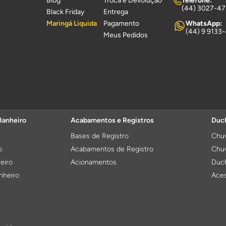
Blog
Troca e Devolução
Telefone:
(44) 3027-4
Black Friday
Entrega
Maringá Liquida
Pagamento
WhatsApp:
(44) 9 9133
Meus Pedidos
Banheiro
Acabamentos e Registros
Duch
Bases de Registro
Chuv
o
Acabamentos de Registro
Chuv
eiro
Acionamentos
Duch
nheiro
Aces