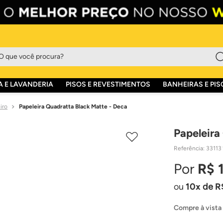
que você procura?
 E LAVANDERIA
PISOS E REVESTIMENTOS
BANHEIRAS E PIS
iro
Papeleira Quadratta Black Matte - Deca
Papeleira
Referência
:
33113
R$
10
de
R
Compre à vista