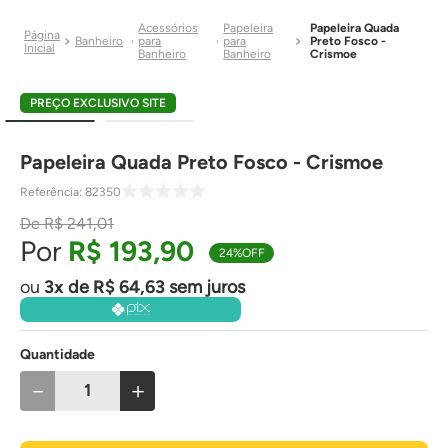
Acessórios
Papeleira
Papeleira Quada
Banheiro
para
para
Preto Fosco -
Banheiro
Banheiro
Crismoe
PREÇO EXCLUSIVO SITE
Papeleira Quada Preto Fosco - Crismoe
Referência
:
82350
R$
241
,
01
R$
193
,
90
24%
OFF
3
de
R$
64
,
63
sem juros
Quantidade
－
＋