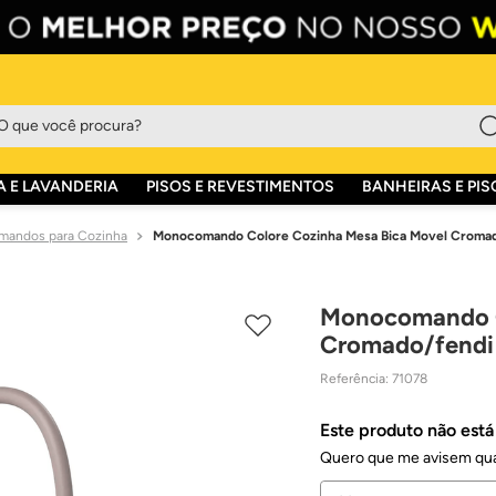
que você procura?
 E LAVANDERIA
PISOS E REVESTIMENTOS
BANHEIRAS E PIS
andos para Cozinha
Monocomando Colore Cozinha Mesa Bica Movel Cromad
Monocomando C
Cromado/fendi 
Referência
:
71078
Este produto não est
Quero que me avisem qua