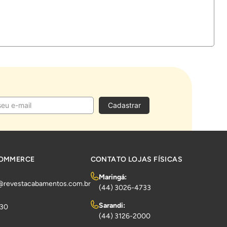
Cadastrar
COMMERCE
CONTATO LOJAS FÍSICAS
Maringá:
@revestacabamentos.com.br
(44) 3026-4733
Sarandi:
730
(44) 3126-2000