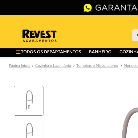
O 
TODOS OS DEPARTAMENTOS
BANHEIRO
COZINHA
Cozinha e Lavanderia
Torneiras e Misturadores
Monocom