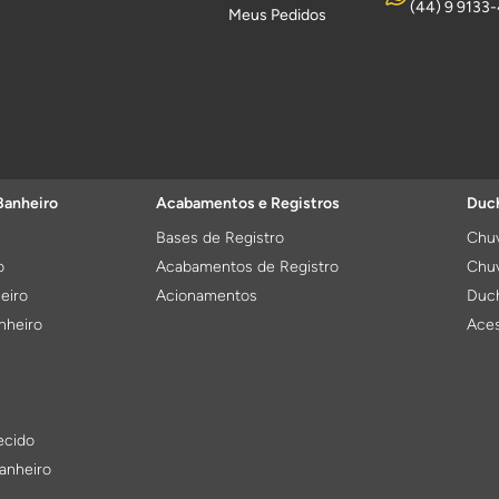
(44) 9 9133
Meus Pedidos
Banheiro
Acabamentos e Registros
Duch
Bases de Registro
Chuv
o
Acabamentos de Registro
Chuv
eiro
Acionamentos
Duch
nheiro
Aces
ecido
anheiro