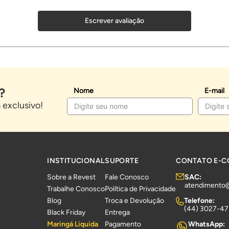
Escrever avaliação
?
Nome
E-mail
exclusivo!
INSTITUCIONAL
SUPORTE
CONTATO E-
Sobre a Revest
Fale Conosco
SAC:
atendimento
Trabalhe Conosco
Política de Privacidade
Blog
Troca e Devolução
Telefone:
(44) 3027-4
Black Friday
Entrega
Maringá Liquida
Pagamento
WhatsApp: