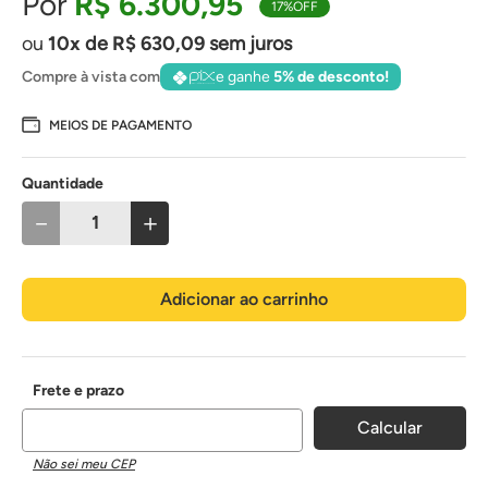
R$
6
.
300
,
95
17%
OFF
10
de
R$
630
,
09
sem juros
Compre à vista com
e ganhe
5% de desconto!
MEIOS DE PAGAMENTO
Quantidade
－
＋
Adicionar ao carrinho
Não sei meu CEP