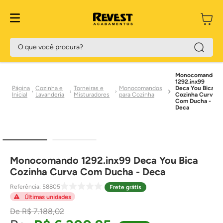
O que você procura?
Monocomando
1292.inx99
Cozinha e
Torneiras e
Monocomandos
Deca You Bica
Lavanderia
Misturadores
para Cozinha
Cozinha Curva
Com Ducha -
Deca
Monocomando 1292.inx99 Deca You Bica
Cozinha Curva Com Ducha - Deca
Referência
:
58805
Frete grátis
Últimas unidades
R$
7
.
188
,
02