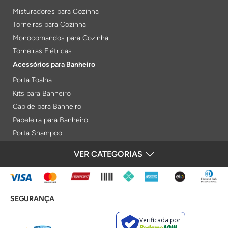
Misturadores para Cozinha
Torneiras para Cozinha
Monocomandos para Cozinha
Torneiras Elétricas
Acessórios para Banheiro
Porta Toalha
Kits para Banheiro
Cabide para Banheiro
Papeleira para Banheiro
Porta Shampoo
Prateleiras
VER CATEGORIAS
FORMAS DE PAGAMENTO
Saboneteiras
Porta Toalha Aquecido
Gabinetes para Banheiro
SEGURANÇA
Lixeiras
Acabamentos e Registros
Verificada por