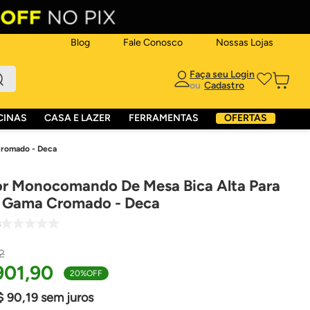
Blog
Fale Conosco
Nossas Lojas
ou
CINAS
CASA E LAZER
FERRAMENTAS
OFERTAS
Cromado - Deca
or Monocomando De Mesa Bica Alta Para
o Gama Cromado - Deca
8
2
901
,
90
20%
OFF
$
90
,
19
sem juros