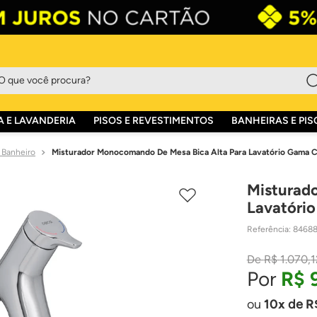
que você procura?
 E LAVANDERIA
PISOS E REVESTIMENTOS
BANHEIRAS E PIS
Banheiro
Misturador Monocomando De Mesa Bica Alta Para Lavatório Gama 
Misturad
Lavatóri
Referência
:
8468
R$
1
.
070
,
1
R$
10
de
R