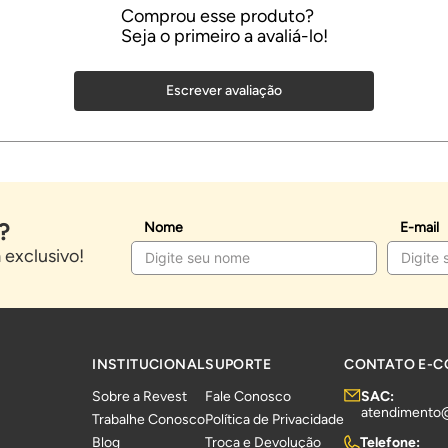
Escrever avaliação
?
Nome
E-mail
exclusivo!
INSTITUCIONAL
SUPORTE
CONTATO E-
Sobre a Revest
Fale Conosco
SAC:
atendimento
Trabalhe Conosco
Política de Privacidade
Blog
Troca e Devolução
Telefone: