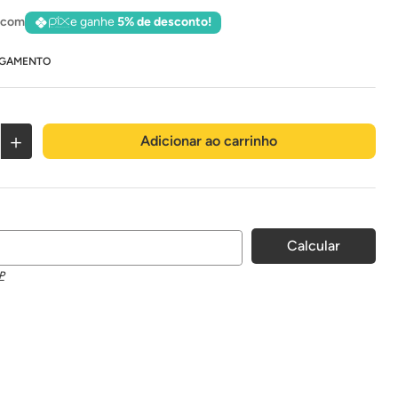
 com
e ganhe
5% de desconto!
AGAMENTO
＋
Adicionar ao carrinho
P