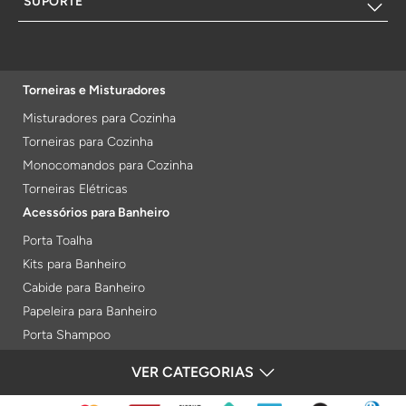
SUPORTE
Torneiras e Misturadores
Misturadores para Cozinha
Torneiras para Cozinha
Monocomandos para Cozinha
Torneiras Elétricas
Acessórios para Banheiro
Porta Toalha
Kits para Banheiro
Cabide para Banheiro
Papeleira para Banheiro
Porta Shampoo
Prateleiras
VER CATEGORIAS
FORMAS DE PAGAMENTO
Saboneteiras
Porta Toalha Aquecido