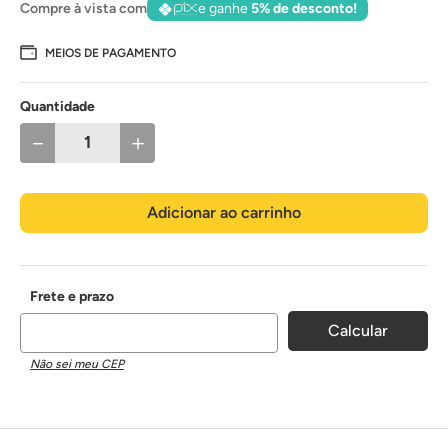
Compre à vista com
e ganhe
5% de desconto!
MEIOS DE PAGAMENTO
Quantidade
－
＋
Adicionar ao carrinho
Não sei meu CEP