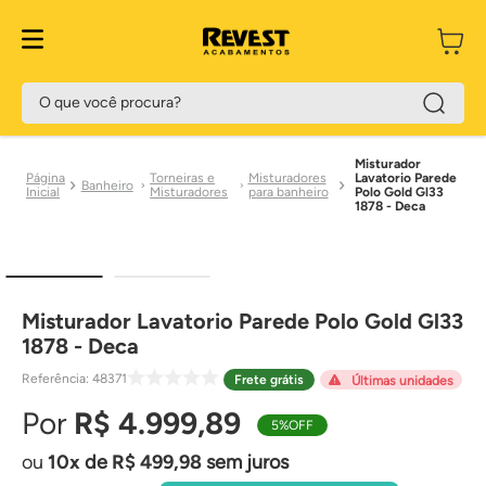
O que você procura?
Misturador
Torneiras e
Misturadores
Lavatorio Parede
Banheiro
Misturadores
para banheiro
Polo Gold Gl33
1878 - Deca
Misturador Lavatorio Parede Polo Gold Gl33
1878 - Deca
Referência
:
48371
Frete grátis
Últimas unidades
R$
4
.
999
,
89
5%
OFF
10
de
R$
499
,
98
sem juros