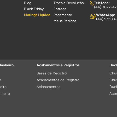
Blog
Troca e Devolução
Telefone:
(44) 3027-4
Black Friday
Entrega
Maringá Liquida
Pagamento
WhatsApp:
(44) 9 9133
Meus Pedidos
Banheiro
Acabamentos e Registros
Duch
Bases de Registro
Chuv
o
Acabamentos de Registro
Chuv
eiro
Acionamentos
Duch
nheiro
Aces