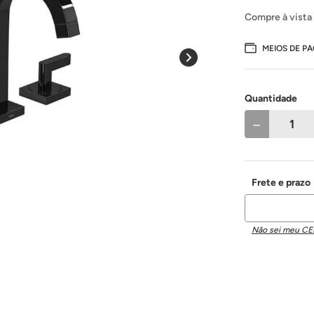
Compre à vista
MEIOS DE P
Últimas uni
Quantidade
－
Não sei meu CE