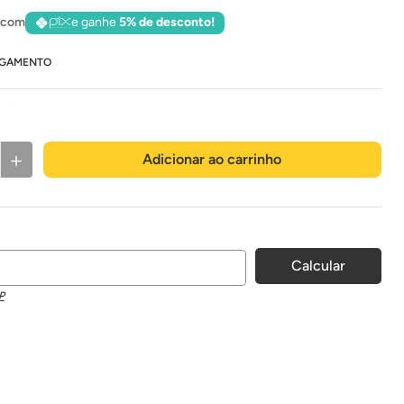
 com
e ganhe
5% de desconto!
AGAMENTO
dades
＋
Adicionar ao carrinho
P