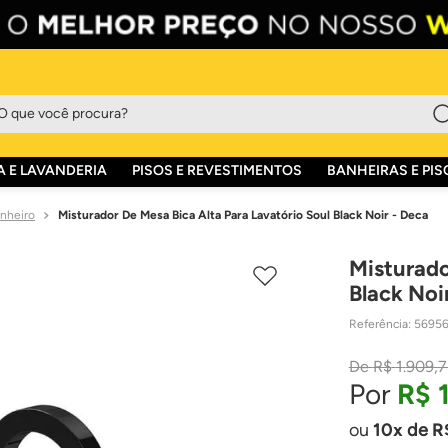
que você procura?
 E LAVANDERIA
PISOS E REVESTIMENTOS
BANHEIRAS E PIS
anheiro
Misturador De Mesa Bica Alta Para Lavatório Soul Black Noir - Deca
Misturado
Black Noi
Referência
:
5695
R$
1
.
909
,
7
R$
10
de
R