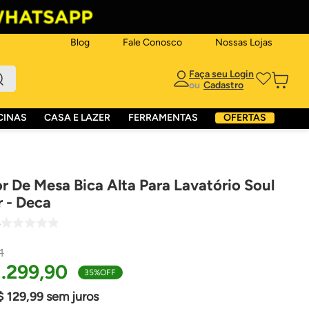
Blog
Fale Conosco
Nossas Lojas
ou
CINAS
CASA E LAZER
FERRAMENTAS
OFERTAS
r De Mesa Bica Alta Para Lavatório Soul
r - Deca
6
1
1
.
299
,
90
35%
OFF
$
129
,
99
sem juros