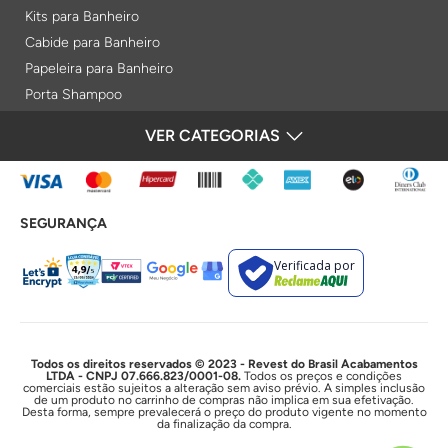
Kits para Banheiro
Cabide para Banheiro
Papeleira para Banheiro
Porta Shampoo
Prateleiras
VER CATEGORIAS
FORMAS DE PAGAMENTO
Saboneteiras
Porta Toalha Aquecido
Gabinetes para Banheiro
SEGURANÇA
Lixeiras
Acabamentos e Registros
Verificada por
Bases de Registros
Acabamentos de Registro
Acionamentos
Duchas e Chuveiros
Todos os direitos reservados © 2023 - Revest do Brasil Acabamentos
LTDA - CNPJ 07.666.823/0001-08.
Todos os preços e condições
comerciais estão sujeitos a alteração sem aviso prévio. A simples inclusão
Chuveiros Elétricos
de um produto no carrinho de compras não implica em sua efetivação.
Desta forma, sempre prevalecerá o preço do produto vigente no momento
Chuveiros
da finalização da compra.
Duchas Higiênicas