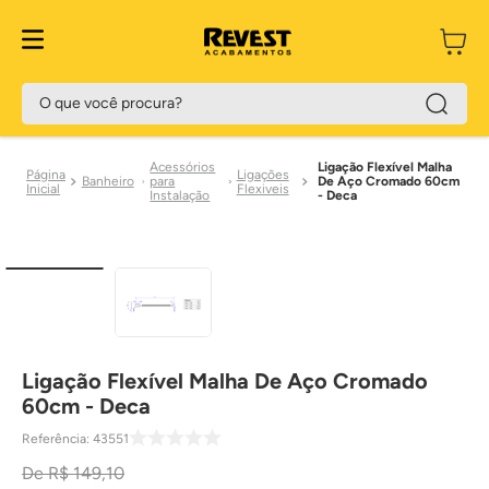
O que você procura?
Acessórios
Ligação Flexível Malha
Ligações
Banheiro
para
De Aço Cromado 60cm
Flexiveis
Instalação
- Deca
Ligação Flexível Malha De Aço Cromado
60cm - Deca
Referência
:
43551
R$
149
,
10