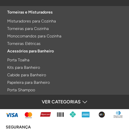
Torneiras e Misturadores
Misturadores para Cozinha
Torneiras para Cozinha
Monocomandos para Cozinha
Torneiras Elétricas
Acessórios para Banheiro
Porta Toalha
Kits para Banheiro
Cabide para Banheiro
Papeleira para Banheiro
Porta Shampoo
Prateleiras
VER CATEGORIAS
FORMAS DE PAGAMENTO
Saboneteiras
Porta Toalha Aquecido
Gabinetes para Banheiro
SEGURANÇA
Lixeiras