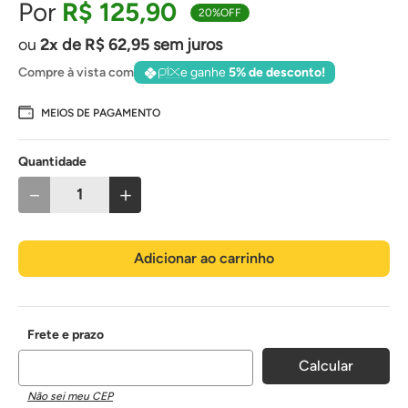
R$
125
,
90
20%
OFF
2
de
R$
62
,
95
sem juros
Compre à vista com
e ganhe
5% de desconto!
MEIOS DE PAGAMENTO
Quantidade
－
＋
Adicionar ao carrinho
Não sei meu CEP