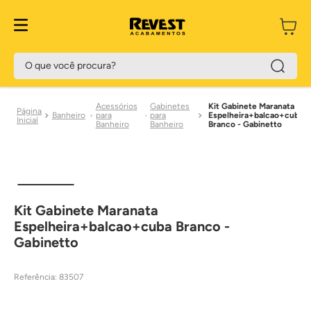
O que você procura?
Acessórios
Gabinetes
Kit Gabinete Maranata
Banheiro
para
para
Espelheira+balcao+cuba
Banheiro
Banheiro
Branco - Gabinetto
Kit Gabinete Maranata
Espelheira+balcao+cuba Branco -
Gabinetto
Referência
:
83507