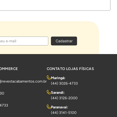
Cadastrar
COMMERCE
CONTATO LOJAS FÍSICAS
Maringá:
@revestacabamentos.com.br
(44) 3026-4733
Sarandi:
730
(44) 3126-2000
-4733
Paranavaí:
(44) 3141-5100