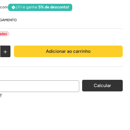
 com
e ganhe
5% de desconto!
AGAMENTO
dades
＋
Adicionar ao carrinho
P