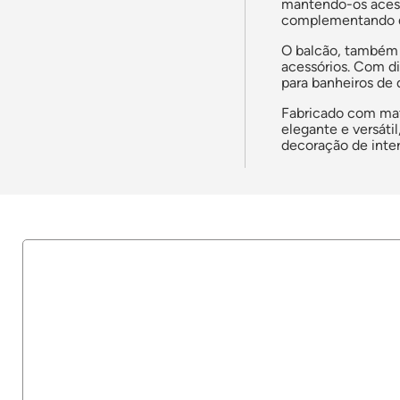
mantendo-os acess
complementando di
O balcão, também n
acessórios. Com d
para banheiros de 
Fabricado com mate
elegante e versáti
decoração de inter