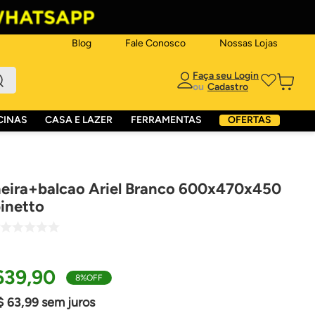
Blog
Fale Conosco
Nossas Lojas
ou
CINAS
CASA E LAZER
FERRAMENTAS
OFERTAS
heira+balcao Ariel Branco 600x470x450
binetto
639
,
90
8%
OFF
$
63
,
99
sem juros