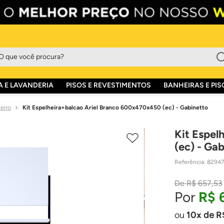
que você procura?
 E LAVANDERIA
PISOS E REVESTIMENTOS
BANHEIRAS E PIS
eiro
Kit Espelheira+balcao Ariel Branco 600x470x450 (ec) - Gabinetto
Kit Espel
(ec) - Ga
Referência
:
82947
R$
657
,
53
R$
10
de
R