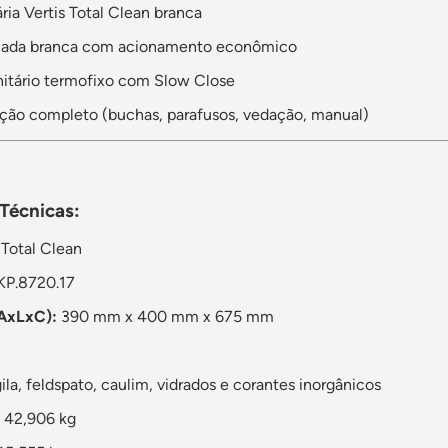
ária Vertis Total Clean branca
plada branca com acionamento econômico
nitário termofixo com Slow Close
lação completo (buchas, parafusos, vedação, manual)
 Técnicas:
 Total Clean
KP.8720.17
AxLxC):
390 mm x 400 mm x 675 mm
ila, feldspato, caulim, vidrados e corantes inorgânicos
42,906 kg