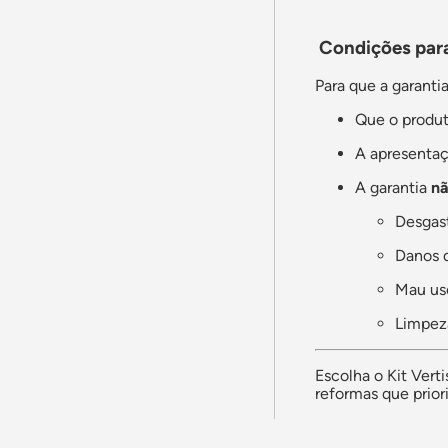
Condições para
Para que a garantia
Que o produt
A apresenta
A garantia
nã
Desgast
Danos d
Mau us
Limpez
Escolha o Kit Vert
reformas que prio