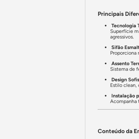
Principais Difer
Tecnologia T
Superfície ma
agressivos.
Sifão Esmal
Proporciona 
Assento Ter
Sistema de f
Design Sofis
Estilo clean,
Instalação p
Acompanha to
Conteúdo da E