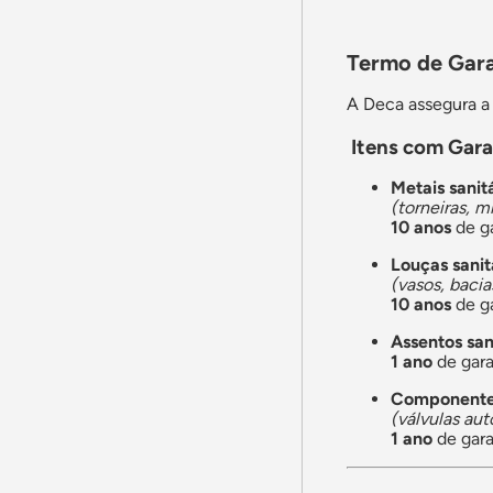
Termo de Gara
A Deca assegura a 
Itens com Gara
Metais sanit
(torneiras, m
10 anos
de ga
Louças sanit
(vasos, bacia
10 anos
de ga
Assentos san
1 ano
de gara
Componentes
(válvulas au
1 ano
de gara