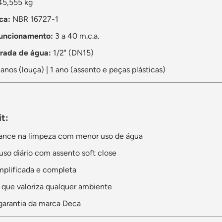
5,555 kg
ca:
NBR 16727-1
funcionamento:
3 a 40 m.c.a.
trada de água:
1/2" (DN15)
anos (louça) | 1 ano (assento e peças plásticas)
it:
mance na limpeza com menor uso de água
uso diário com assento soft close
implificada e completa
que valoriza qualquer ambiente
garantia da marca Deca