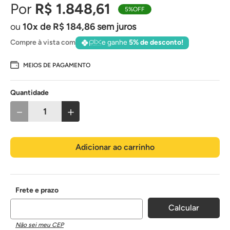
R$
1
.
848
,
61
5%
OFF
10
de
R$
184
,
86
sem juros
Compre à vista com
e ganhe
5% de desconto!
MEIOS DE PAGAMENTO
Quantidade
－
＋
Adicionar ao carrinho
Não sei meu CEP