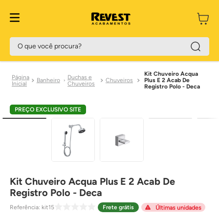
O que você procura?
Kit Chuveiro Acqua
Duchas e
Banheiro
Chuveiros
Plus E 2 Acab De
Chuveiros
Registro Polo - Deca
PREÇO EXCLUSIVO SITE
Kit Chuveiro Acqua Plus E 2 Acab De
Registro Polo - Deca
Referência
:
kit15
Frete grátis
Últimas unidades