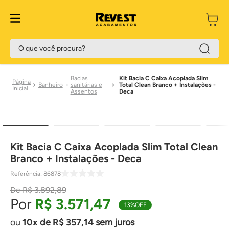
O que você procura?
Bacias
Kit Bacia C Caixa Acoplada Slim
Banheiro
sanitárias e
Total Clean Branco + Instalações -
Assentos
Deca
Kit Bacia C Caixa Acoplada Slim Total Clean
Branco + Instalações - Deca
Referência
:
86878
R$
3
.
892
,
89
R$
3
.
571
,
47
13%
OFF
10
de
R$
357
,
14
sem juros