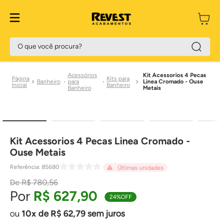
O que você procura?
Acessórios
Kit Acessorios 4 Pecas
Kits para
Banheiro
para
Linea Cromado - Ouse
Banheiro
Banheiro
Metais
Kit Acessorios 4 Pecas Linea Cromado -
Ouse Metais
Referência
:
85680
Últimas unidades
R$
780
,
56
R$
627
,
90
24%
OFF
10
de
R$
62
,
79
sem juros