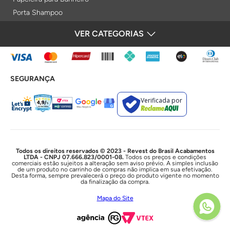
Porta Shampoo
Prateleiras
VER CATEGORIAS
FORMAS DE PAGAMENTO
Saboneteiras
Porta Toalha Aquecido
Gabinetes para Banheiro
SEGURANÇA
Lixeiras
Acabamentos e Registros
Verificada por
Bases de Registros
Acabamentos de Registro
Acionamentos
Duchas e Chuveiros
Todos os direitos reservados © 2023 - Revest do Brasil Acabamentos
LTDA - CNPJ 07.666.823/0001-08.
Todos os preços e condições
comerciais estão sujeitos a alteração sem aviso prévio. A simples inclusão
Chuveiros Elétricos
de um produto no carrinho de compras não implica em sua efetivação.
Desta forma, sempre prevalecerá o preço do produto vigente no momento
Chuveiros
da finalização da compra.
Duchas Higiênicas
Mapa do Site
Acessórios e Resistências
Cubas e Lavatórios