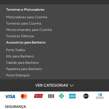
Torneiras e Misturadores
Misturadores para Cozinha
Torneiras para Cozinha
Monocomandos para Cozinha
Torneiras Elétricas
Acessórios para Banheiro
Porta Toalha
Kits para Banheiro
Cabide para Banheiro
Papeleira para Banheiro
Porta Shampoo
Prateleiras
VER CATEGORIAS
FORMAS DE PAGAMENTO
Saboneteiras
Porta Toalha Aquecido
Gabinetes para Banheiro
SEGURANÇA
Lixeiras