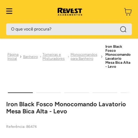
Preço Exclusivo Site
O que você procura?
Iron Black
Fosco
Torneiras e
Monocomandos
Monocomando
Banheiro
Misturadores
para Banheiro
Lavatorio
Mesa Bica Alta
- Levo
Iron Black Fosco Monocomando Lavatorio
Mesa Bica Alta - Levo
Referência
:
86474