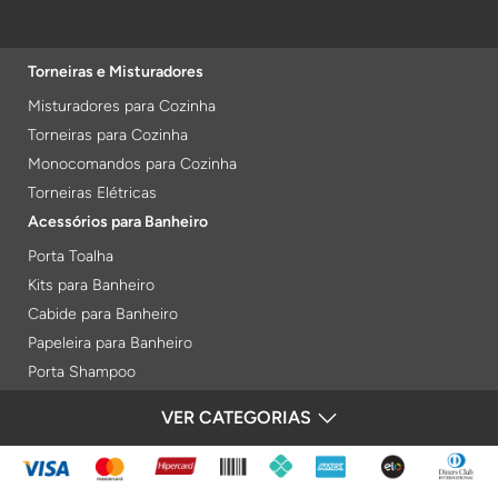
Torneiras e Misturadores
Misturadores para Cozinha
Torneiras para Cozinha
Monocomandos para Cozinha
Torneiras Elétricas
Acessórios para Banheiro
Porta Toalha
Kits para Banheiro
Cabide para Banheiro
Papeleira para Banheiro
Porta Shampoo
Prateleiras
VER CATEGORIAS
FORMAS DE PAGAMENTO
Saboneteiras
Porta Toalha Aquecido
Gabinetes para Banheiro