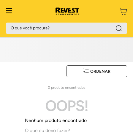
O que você procura?
ORDENAR
0
produto
OOPS!
Nenhum produto encontrado
O que eu devo fazer?