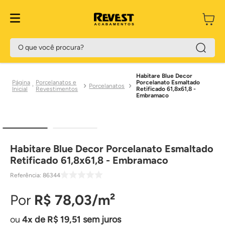
O que você procura?
Habitare Blue Decor
Porcelanatos e
Porcelanato Esmaltado
Porcelanatos
Revestimentos
Retificado 61,8x61,8 -
Embramaco
Habitare Blue Decor Porcelanato Esmaltado
Retificado 61,8x61,8 - Embramaco
Referência
:
86344
R$
78
,
03
4
de
R$
19
,
51
sem juros