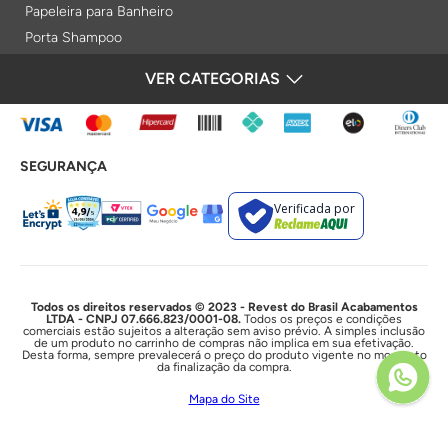
Papeleira para Banheiro
Porta Shampoo
Prateleiras
VER CATEGORIAS
FORMAS DE PAGAMENTO
Saboneteiras
Porta Toalha Aquecido
Gabinetes para Banheiro
SEGURANÇA
Lixeiras
Acabamentos e Registros
Verificada por
Bases de Registros
Acabamentos de Registro
Acionamentos
Duchas e Chuveiros
Todos os direitos reservados © 2023 - Revest do Brasil Acabamentos
LTDA - CNPJ 07.666.823/0001-08.
Todos os preços e condições
comerciais estão sujeitos a alteração sem aviso prévio. A simples inclusão
Chuveiros Elétricos
de um produto no carrinho de compras não implica em sua efetivação.
Desta forma, sempre prevalecerá o preço do produto vigente no momento
Chuveiros
da finalização da compra.
Duchas Higiênicas
Mapa do Site
Acessórios e Resistências
Cubas e Lavatórios