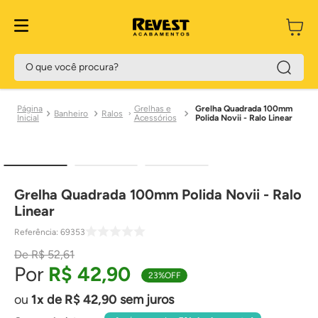
O que você procura?
Grelhas e
Grelha Quadrada 100mm
Banheiro
Ralos
Acessórios
Polida Novii - Ralo Linear
Grelha Quadrada 100mm Polida Novii - Ralo
Linear
Referência
:
69353
R$
52
,
61
R$
42
,
90
23%
OFF
1
de
R$
42
,
90
sem juros