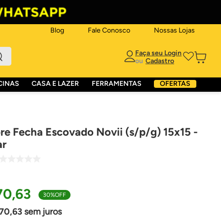
Blog
Fale Conosco
Nossas Lojas
ou
CINAS
CASA E LAZER
FERRAMENTAS
OFERTAS
re Fecha Escovado Novii (s/p/g) 15x15 -
ar
70
,
63
30%
OFF
70
,
63
sem juros