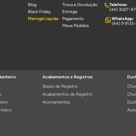
Blog
Troca e Devolução
Telefone:
(44) 3027-4
Black Friday
Entrega
Maringá Liquida
Pagamento
WhatsApp:
(44) 9 9133
Meus Pedidos
Banheiro
Acabamentos e Registros
Duch
Bases de Registro
Chuv
o
Acabamentos de Registro
Chuv
eiro
Acionamentos
Duch
nheiro
Aces