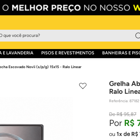
que você procura?
 E LAVANDERIA
PISOS E REVESTIMENTOS
BANHEIRAS E PIS
cha Escovado Novii (s/p/g) 15x15 - Ralo Linear
Grelha Ab
Ralo Line
Referência
:
87182
R$
95
,
87
R$
1
de
R$