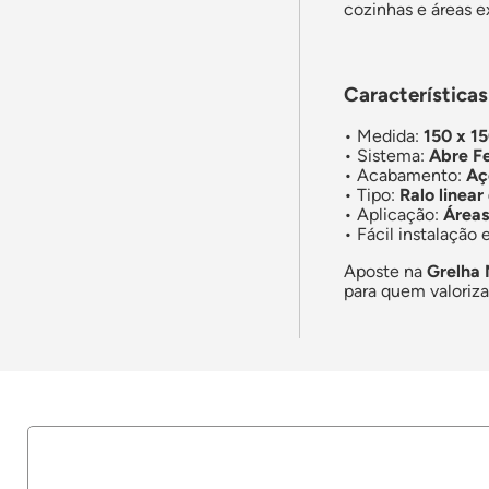
cozinhas e áreas e
Características
• Medida:
150 x 1
• Sistema:
Abre F
• Acabamento:
Aç
• Tipo:
Ralo linea
• Aplicação:
Áreas
• Fácil instalação
Aposte na
Grelha 
para quem valoriza