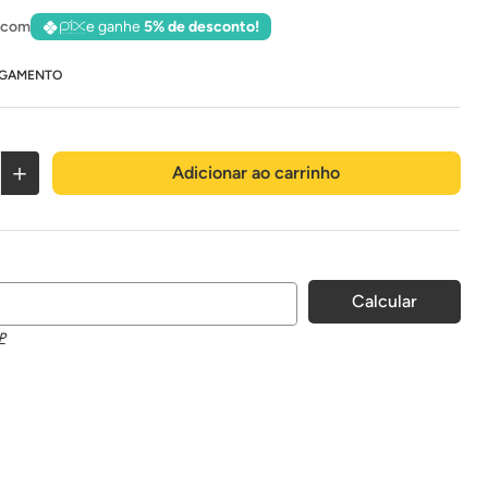
 com
e ganhe
5% de desconto!
AGAMENTO
＋
Adicionar ao carrinho
P