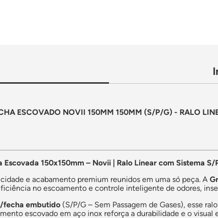
CHA ESCOVADO NOVII 150MM 150MM (S/P/G) - RALO LI
a Escovada 150x150mm – Novii | Ralo Linear com Sistema S/
ticidade e acabamento premium reunidos em uma só peça. A
Gr
iciência no escoamento e controle inteligente de odores, inse
e/fecha embutido
(S/P/G – Sem Passagem de Gases), esse ralo 
ento escovado em aço inox reforça a durabilidade e o visual el