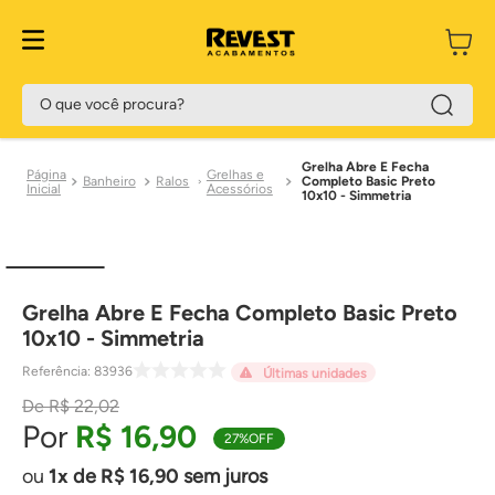
O que você procura?
Grelha Abre E Fecha
Grelhas e
Banheiro
Ralos
Completo Basic Preto
Acessórios
10x10 - Simmetria
Grelha Abre E Fecha Completo Basic Preto
10x10 - Simmetria
Referência
:
83936
Últimas unidades
R$
22
,
02
R$
16
,
90
27%
OFF
1
de
R$
16
,
90
sem juros