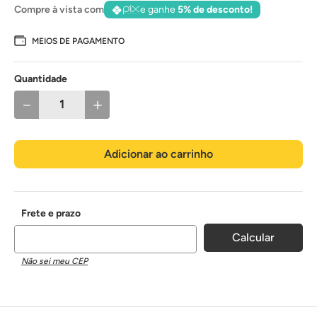
Compre à vista com
e ganhe
5% de desconto!
MEIOS DE PAGAMENTO
Quantidade
－
＋
Adicionar ao carrinho
Não sei meu CEP