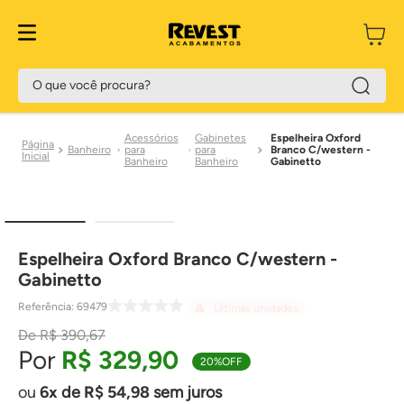
O que você procura?
Acessórios
Gabinetes
Espelheira Oxford
Banheiro
para
para
Branco C/western -
Banheiro
Banheiro
Gabinetto
Espelheira Oxford Branco C/western -
Gabinetto
Referência
:
69479
Últimas unidades
R$
390
,
67
R$
329
,
90
20%
OFF
6
de
R$
54
,
98
sem juros