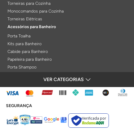
Torneiras para Cozinha
Monocomandos para Cozinha
Torneiras Elétricas
Acessórios para Banheiro
Porta Toalha
Kits para Banheiro
Cabide para Banheiro
Papeleira para Banheiro
Porta Shampoo
Prateleiras
VER CATEGORIAS
FORMAS DE PAGAMENTO
Saboneteiras
Porta Toalha Aquecido
Gabinetes para Banheiro
SEGURANÇA
Lixeiras
Acabamentos e Registros
Verificada por
Bases de Registros
Acabamentos de Registro