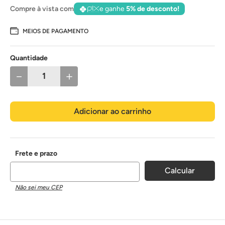
Compre à vista com
e ganhe
5% de desconto!
MEIOS DE PAGAMENTO
Quantidade
－
＋
Adicionar ao carrinho
Não sei meu CEP