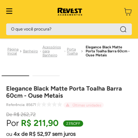
O que você procura?
Acessórios
Elegance Black Matte
Porta
Banheiro
para
Porta Toalha Barra 60cm -
Toalha
Banheiro
Ouse Metais
Elegance Black Matte Porta Toalha Barra
60cm - Ouse Metais
Referência
:
85671
Últimas unidades
R$
262
,
72
R$
211
,
90
23%
OFF
4
de
R$
52
,
97
sem juros