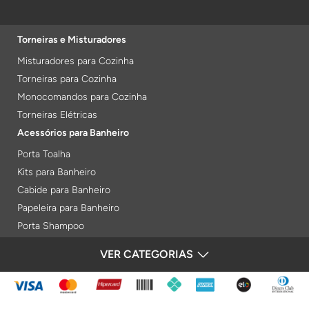
Torneiras e Misturadores
Misturadores para Cozinha
Torneiras para Cozinha
Monocomandos para Cozinha
Torneiras Elétricas
Acessórios para Banheiro
Porta Toalha
Kits para Banheiro
Cabide para Banheiro
Papeleira para Banheiro
Porta Shampoo
Prateleiras
VER CATEGORIAS
FORMAS DE PAGAMENTO
Saboneteiras
Porta Toalha Aquecido
Gabinetes para Banheiro