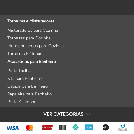
Torneiras e Misturadores
Misturadores para Cozinha
Torneiras para Cozinha
Monocomandos para Cozinha
Torneiras Elétricas
Acessórios para Banheiro
Porta Toalha
Kits para Banheiro
Cabide para Banheiro
Papeleira para Banheiro
Porta Shampoo
Prateleiras
VER CATEGORIAS
FORMAS DE PAGAMENTO
Saboneteiras
Porta Toalha Aquecido
Gabinetes para Banheiro