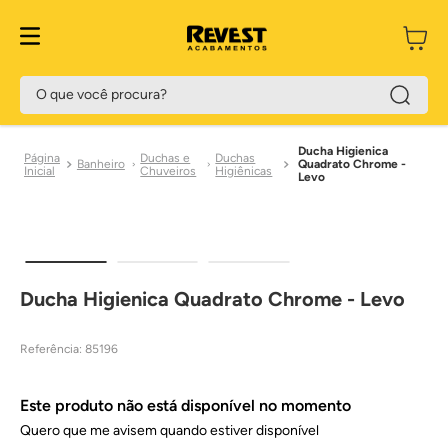
Preço Exclusivo Site
O que você procura?
Ducha Higienica
Duchas e
Duchas
Banheiro
Quadrato Chrome -
Chuveiros
Higiênicas
Levo
Ducha Higienica Quadrato Chrome - Levo
Referência
:
85196
Este produto não está disponível no momento
Quero que me avisem quando estiver disponível