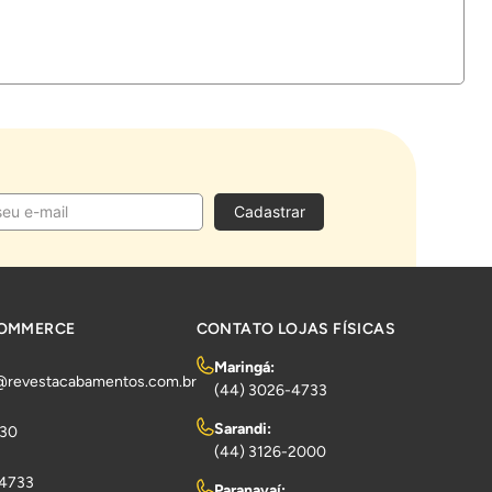
Cadastrar
COMMERCE
CONTATO LOJAS FÍSICAS
Maringá:
@revestacabamentos.com.br
(44) 3026-4733
Sarandi:
730
(44) 3126-2000
-4733
Paranavaí: