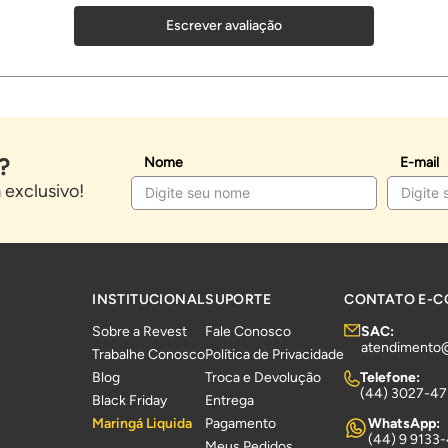
Escrever avaliação
?
Nome
E-mail
exclusivo!
INSTITUCIONAL
SUPORTE
CONTATO E-
Sobre a Revest
Fale Conosco
SAC:
atendimento
Trabalhe Conosco
Política de Privacidade
Blog
Troca e Devolução
Telefone:
(44) 3027-4
Black Friday
Entrega
Maringá Liquida
Pagamento
WhatsApp:
(44) 9 9133
Meus Pedidos