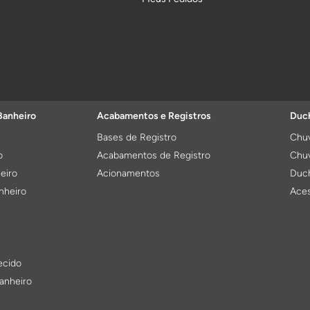
Banheiro
Acabamentos e Registros
Duch
Bases de Registro
Chuv
o
Acabamentos de Registro
Chuv
eiro
Acionamentos
Duch
nheiro
Aces
ecido
anheiro