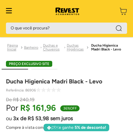
O que você procura?
Duchas e
Duchas
Ducha Higienica
Banheiro
Chuveiros
Higiênicas
Madri Black - Levo
PREÇO EXCLUSIVO SITE
Ducha Higienica Madri Black - Levo
Referência
:
86906
R$
240
,
19
R$
161
,
96
36%
OFF
3
de
R$
53
,
98
sem juros
Compre à vista com
e ganhe
5% de desconto!