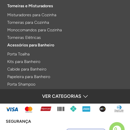
Torneiras e Misturadores
Misturadores para Cozinha
Torneiras para Cozinha
Monocomandos para Cozinha
Torneiras Elétricas
Acessórios para Banheiro
Porta Toalha
Kits para Banheiro
Cabide para Banheiro
Papeleira para Banheiro
Porta Shampoo
Prateleiras
VER CATEGORIAS
FORMAS DE PAGAMENTO
Saboneteiras
Porta Toalha Aquecido
Gabinetes para Banheiro
SEGURANÇA
Lixeiras
Acabamentos e Registros