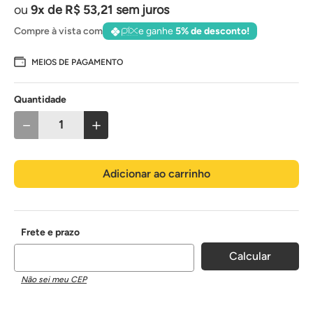
9
de
R$
53
,
21
sem juros
Compre à vista com
e ganhe
5% de desconto!
MEIOS DE PAGAMENTO
Quantidade
－
＋
Adicionar ao carrinho
Não sei meu CEP