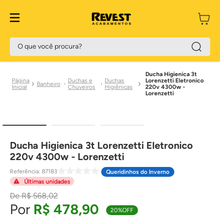
O que você procura?
Ducha Higienica 3t
Duchas e
Duchas
Lorenzetti Eletronico
Banheiro
Chuveiros
Higiênicas
220v 4300w -
Lorenzetti
Ducha Higienica 3t Lorenzetti Eletronico
220v 4300w - Lorenzetti
Referência
:
87183
Queridinhos do Inverno
Últimas unidades
R$
568
,
02
R$
478
,
90
20%
OFF