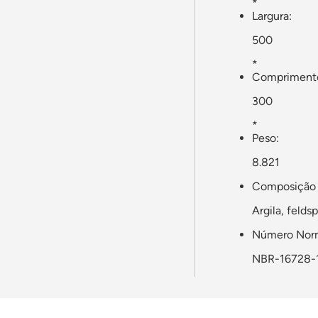
*
Largura:
500
*
Compriment
300
*
Peso:
8.821
Composição 
Argila, felds
Número Norm
NBR-16728-