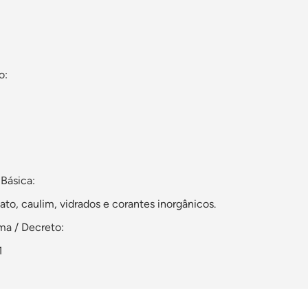
o:
Básica:
pato, caulim, vidrados e corantes inorgânicos.
a / Decreto:
1