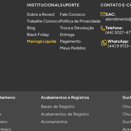
INSTITUCIONAL
SUPORTE
CONTATO E-
Sobre a Revest
Fale Conosco
SAC:
atendimento
Trabalhe Conosco
Política de Privacidade
Blog
Troca e Devolução
Telefone:
(44) 3027-4
Black Friday
Entrega
Maringá Liquida
Pagamento
WhatsApp:
(44) 9 9133
Meus Pedidos
Banheiro
Acabamentos e Registros
Duch
Bases de Registro
Chuv
o
Acabamentos de Registro
Chuv
eiro
Acionamentos
Duch
nheiro
Aces