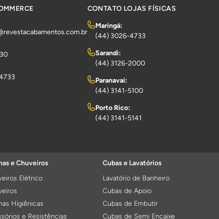
COMMERCE
CONTATO LOJAS FÍSICAS
Maringá:
@revestacabamentos.com.br
(44) 3026-4733
Sarandi:
730
(44) 3126-2000
-4733
Paranavaí:
(44) 3141-5100
Porto Rico:
(44) 3141-5141
as e Chuveiros
Cubas e Lavatórios
eiros Elétrico
Lavatório de Banheiro
eiros
Cubas de Apoio
as Higiênicas
Cubas de Embutir
sórios e Resistências
Cubas de Semi Encaixe