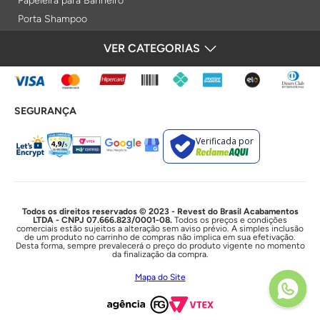
Papeleira para Banheiro
Porta Shampoo
Prateleiras
VER CATEGORIAS
FORMAS DE PAGAMENTO
Saboneteiras
Porta Toalha Aquecido
Gabinetes para Banheiro
SEGURANÇA
Lixeiras
Acabamentos e Registros
Verificada por
Bases de Registros
Acabamentos de Registro
Acionamentos
Duchas e Chuveiros
Todos os direitos reservados © 2023 - Revest do Brasil Acabamentos
LTDA - CNPJ 07.666.823/0001-08.
Todos os preços e condições
comerciais estão sujeitos a alteração sem aviso prévio. A simples inclusão
Chuveiros Elétricos
de um produto no carrinho de compras não implica em sua efetivação.
Desta forma, sempre prevalecerá o preço do produto vigente no momento
Chuveiros
da finalização da compra.
Duchas Higiênicas
Mapa do Site
Acessórios e Resistências
Cubas e Lavatórios