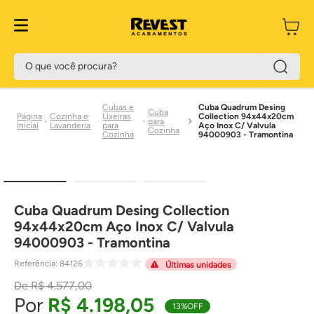
O que você procura?
Cubas e
Cuba Quadrum Desing
Cuba
Cozinha e
Lixeiras
Collection 94x44x20cm
para
Lavanderia
para
Aço Inox C/ Valvula
Cozinha
Cozinha
94000903 - Tramontina
Cuba Quadrum Desing Collection
94x44x20cm Aço Inox C/ Valvula
94000903 - Tramontina
Referência
:
84126
Últimas unidades
R$
4
.
577
,
00
R$
4
.
198
,
05
13%
OFF