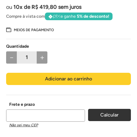
10
de
R$
419
,
80
sem juros
Compre à vista com
e ganhe
5% de desconto!
MEIOS DE PAGAMENTO
Quantidade
－
＋
Adicionar ao carrinho
Não sei meu CEP