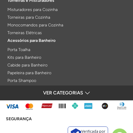
Torneiras e Misturadores
Misturadores para Cozinha
Torneiras para Cozinha
Monocomandos para Cozinha
Torneiras Elétricas
Acessórios para Banheiro
Porta Toalha
Kits para Banheiro
Cabide para Banheiro
Papeleira para Banheiro
Porta Shampoo
Prateleiras
VER CATEGORIAS
FORMAS DE PAGAMENTO
Saboneteiras
Porta Toalha Aquecido
Gabinetes para Banheiro
SEGURANÇA
Lixeiras
Acabamentos e Registros
Verificada por