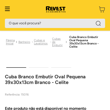
O que você procura?
Cuba Branco Embutir
Cubas
Cubas e
Oval Pequena
Banheiro
de
Lavatórios
39x30x13cm Branco -
Embutir
Celite
Cuba Branco Embutir Oval Pequena
39x30x13cm Branco - Celite
Referência
:
15016
Este produto não está disponível no momento