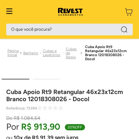
O que você procura?
Cuba Apoio Rt9
Cubas
Cubas e
Retangular 46x23x12cm
Banheiro
de
Lavatórios
Branco 12018308026 -
Apoio
Docol
Cuba Apoio Rt9 Retangular 46x23x12cm
Branco 12018308026 - Docol
Referência
:
73394
R$
1
.
084
,
64
R$
913
,
90
20%
OFF
10
de
R$
91
,
39
sem juros