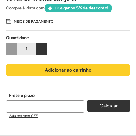
Compre à vista com
e ganhe
5% de desconto!
MEIOS DE PAGAMENTO
Quantidade
－
＋
Adicionar ao carrinho
Não sei meu CEP