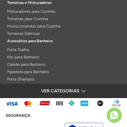
Torneiras e Misturadores
Misturadores para Cozinha
Torneiras para Cozinha
Monocomandos para Cozinha
Torneiras Elétricas
Acessórios para Banheiro
Porta Toalha
Kits para Banheiro
Cabide para Banheiro
Papeleira para Banheiro
Porta Shampoo
Prateleiras
VER CATEGORIAS
FORMAS DE PAGAMENTO
Saboneteiras
Porta Toalha Aquecido
Gabinetes para Banheiro
SEGURANÇA
Lixeiras
Acabamentos e Registros