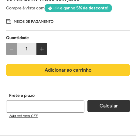
Compre à vista com
e ganhe
5% de desconto!
MEIOS DE PAGAMENTO
Quantidade
－
＋
Adicionar ao carrinho
Não sei meu CEP