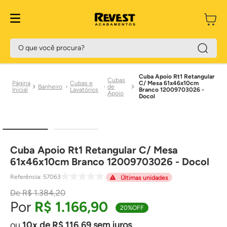
O que você procura?
Cuba Apoio Rt1 Retangular
Cubas
Cubas e
C/ Mesa 61x46x10cm
Banheiro
de
Lavatórios
Branco 12009703026 -
Apoio
Docol
Cuba Apoio Rt1 Retangular C/ Mesa
61x46x10cm Branco 12009703026 - Docol
Referência
:
57063
Últimas unidades
R$
1
.
384
,
20
R$
1
.
166
,
90
20%
OFF
10
de
R$
116
,
69
sem juros