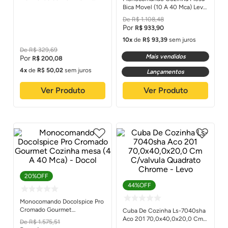
Levo
Bica Movel (10 A 40 Mca) Level
Flexivel Cromado - Deca
R$
1
.
108
,
48
R$
933
,
90
10
de
R$
93
,
39
sem juros
R$
329
,
69
Mais vendidos
R$
200
,
08
4
de
R$
50
,
02
sem juros
Lançamentos
Ver Produto
Ver Produto
20%
OFF
44%
OFF
Monocomando Docolspice Pro
Cromado Gourmet
Cuba De Cozinha Ls-7040sha
Cozinha mesa (4 A 40 Mca) -
Aco 201 70,0x40,0x20,0 Cm
R$
1
.
575
,
51
Docol
C/valvula Quadrato Chrome -