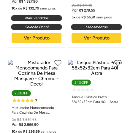
R$
1
.
327
,
90
Levo
R$
471
,
10
10
de
R$
132
,
79
sem juros
R$
279
,
55
5
de
R$
55
,
91
sem juros
Mais vendidos
Seleção Docol
Lançamentos
Ver Produto
Ver Produto
24%
OFF
23%
OFF
Tanque Plástico Preto
58x52x32cm Para 40l - Astra
Misturador Monocomando
Para Cozinha De Mesa
Mangiare - Chrome - Docol
R$
3
.
639
,
68
R$
2
.
966
,
90
10
de
R$
296
,
69
sem juros