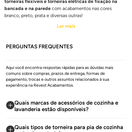
torneiras flexíveis e torneiras elétricas de fixação na
bancada e na parede
com acabamentos nas cores
branco, preto, prata e diversas outras!
Ler mais
Encontre também misturadores com um prático ajuste de
temperatura, possibilitando escolher entre água quente ou
PERGUNTAS FREQUENTES
fria, com um simples toque, a qualquer momento.
Cubas de cozinha
Aqui você encontra respostas rápidas para as dúvidas mais
comuns sobre compras, prazos de entrega, formas de
Esculpidas internamente nas bancadas ou fixadas abaixo
pagamento, trocas e outros assuntos relacionados à sua
das torneiras, as
cubas de cozinha
são elementos
experiência na Revest Acabamentos.
indispensáveis para o bom funcionamento desse
ambiente. Aqui no site, você pode encontrá-las em
Quais marcas de acessórios de cozinha e
diferentes tamanhos e formas, com designs
lavanderia estão disponíveis?
contemporâneos e minimalistas.
Quais tipos de torneira para pia de cozinha
Acessórios de limpeza