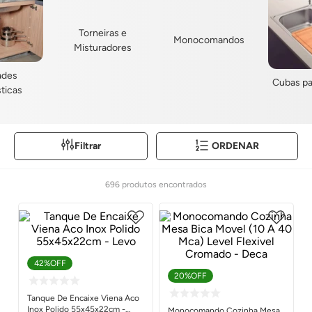
Torneiras e
Monocomandos
Misturadores
dades
Cubas pa
ticas
Filtrar
ORDENAR
696
produtos
42%
OFF
20%
OFF
Tanque De Encaixe Viena Aco
Inox Polido 55x45x22cm -
Monocomando Cozinha Mesa