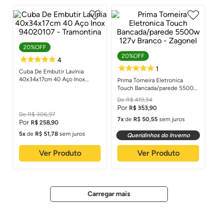
20%
OFF
20%
OFF
Cuba De Embutir Lavínia
40x34x17cm 40 Aço Inox
Prima Torneira Eletronica
94020107 - Tramontina
Touch Bancada/parede 5500w
127v Branco - Zagonel
R$
419
,
34
R$
353
,
90
R$
306
,
97
7
de
R$
50
,
55
sem juros
R$
258
,
90
5
de
R$
51
,
78
sem juros
Queridinhos do Inverno
Ver Produto
Ver Produto