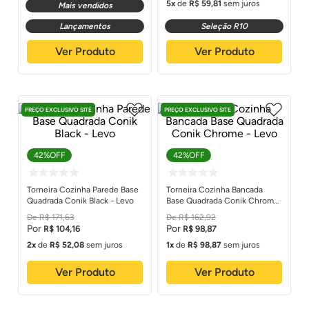
5
de
R$
59
,
81
sem juros
Mais vendidos
Lançamentos
Seleção R10
Ver Produto
Ver Produto
PREÇO EXCLUSIVO SITE
PREÇO EXCLUSIVO SITE
42%
OFF
42%
OFF
Torneira Cozinha Parede Base
Torneira Cozinha Bancada
Quadrada Conik Black - Levo
Base Quadrada Conik Chrome
- Levo
R$
171
,
63
R$
162
,
92
R$
104
,
16
R$
98
,
87
2
de
R$
52
,
08
sem juros
1
de
R$
98
,
87
sem juros
Ver Produto
Ver Produto