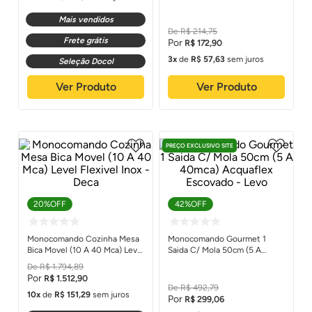
Mais vendidos
R$
214
,
75
Frete grátis
R$
172
,
90
3
de
R$
57
,
63
sem juros
Seleção Docol
Ver Produto
Ver Produto
7
PREÇO EXCLUSIVO SITE
20%
OFF
42%
OFF
Monocomando Cozinha Mesa
Monocomando Gourmet 1
Bica Movel (10 A 40 Mca) Level
Saida C/ Mola 50cm (5 A
Flexivel Inox - Deca
40mca) Acquaflex Escovado -
R$
1
.
794
,
89
Levo
R$
1
.
512
,
90
R$
492
,
79
10
de
R$
151
,
29
sem juros
R$
299
,
06