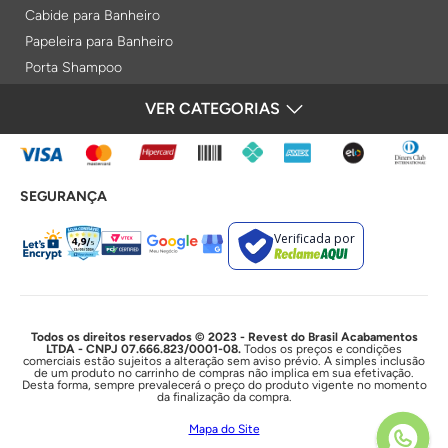
Cabide para Banheiro
Papeleira para Banheiro
Porta Shampoo
Prateleiras
VER CATEGORIAS
FORMAS DE PAGAMENTO
Saboneteiras
Porta Toalha Aquecido
Gabinetes para Banheiro
SEGURANÇA
Lixeiras
Acabamentos e Registros
Verificada por
Bases de Registros
Acabamentos de Registro
Acionamentos
Duchas e Chuveiros
Todos os direitos reservados © 2023 - Revest do Brasil Acabamentos
LTDA - CNPJ 07.666.823/0001-08.
Todos os preços e condições
comerciais estão sujeitos a alteração sem aviso prévio. A simples inclusão
Chuveiros Elétricos
de um produto no carrinho de compras não implica em sua efetivação.
Desta forma, sempre prevalecerá o preço do produto vigente no momento
Chuveiros
da finalização da compra.
Duchas Higiênicas
Mapa do Site
Acessórios e Resistências